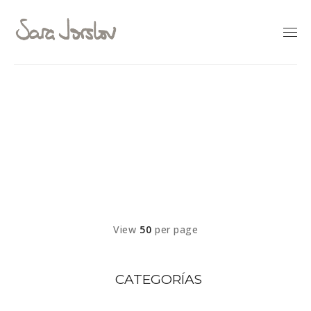
INICIO
>
GALERÍA ONLINE
ARTE
>
FLUIDO
View
50
per page